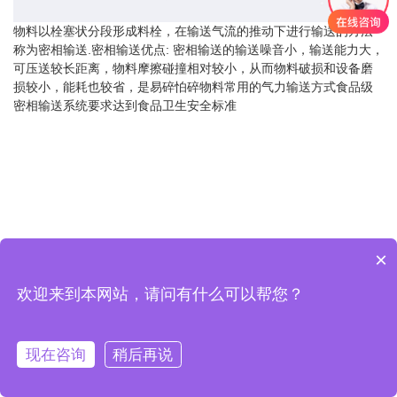
物料以栓塞状分段形成料栓，在输送气流的推动下进行输送的方法
称为密相输送.密相输送优点: 密相输送的输送噪音小，输送能力大，
可压送较长距离，物料摩擦碰撞相对较小，从而物料破损和设备磨
损较小，能耗也较省，是易碎怕碎物料常用的气力输送方式食品级
密相输送系统要求达到食品卫生安全标准
×
欢迎来到本网站，请问有什么可以帮您？
现在咨询
稍后再说




网站首页
产品详情
新闻中心
联系我们